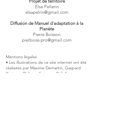
Projet de territoire
Elsa Pellerin
elsapelrin@gmail.com
Diffusion de Manuel d'adaptation à la
Planète
Pierre Boisson
pierboiss.pro@gmail.com
Mentions légales
• Les illustrations de ce site internet ont été
réalisées par Maxime Demartin, Gaspard
Kiejman, Philippe Soussan, Rajh Sevagamy,
Zelda Soussan, Aurélien Izard, Vivian Daval,
Camille Potte, Eshan Mehrbakhsh, Loïc Nys,
Jean-Félix Fayolle, Jean Cabaret, la
Métropole du Grand Nancy
• Directrice de la publication : Zelda
Soussan
• Hébergement : Wix