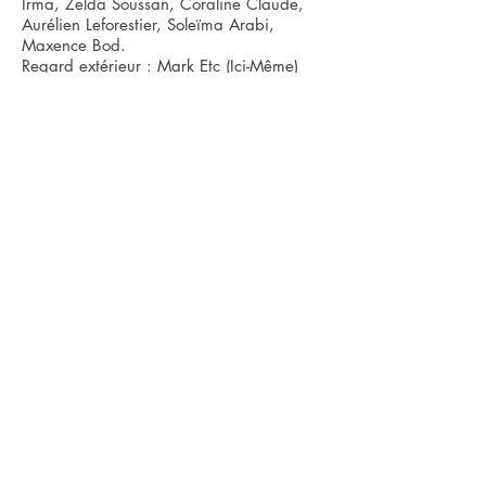
Irma, Zelda Soussan, Coraline Claude,
Aurélien Leforestier, Soleïma Arabi,
Maxence Bod.
Regard extérieur : Mark Etc (Ici-Même)
Avec le soutien de DÉCOR SONORE.
PARTENAIRES
Production Espace Périphérique (Paris),
avec le soutien de la Direction Générale
de la Création Artistique (DGCA,
Ministère de la Culture) et du
Compagnonnage de la DRAC Île-de-
France auprès de la compagnie
Ici-Même
Paris et de son directeur artistique Mark
Etc.
Animakt (Saulx-les-Chartreux), La Gare
Franche (Marseille), la Ligue de
l’Enseignement et les Centres d’Animation
Wangari Maathai, Louis Lumière et Ken
Saro Wiwa (Paris), Les Poussières
(Aubervilliers), CHRS Emmaüs
Solidarité d'Épinay-sur-Orge.